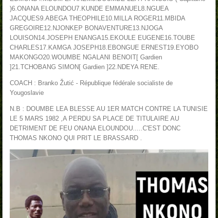
)
6.ONANA ELOUNDOU
7.KUNDE EMMANUEL
8.NGUEA
JACQUES
9.ABEGA THEOPHILE
10.MILLA ROGER
11.MBIDA
GREGOIRE
12.NJONKEP BONAVENTURE
13.NJOGA
LOUISON
14.JOSEPH ENANGA
15.EKOULE EUGENE
16.TOUBE
CHARLES
17.KAMGA JOSEPH
18.EBONGUE ERNEST
19.EYOBO
MAKONGO
20.WOUMBE NGALANI BENOIT[ Gardien
]
21.TCHOBANG SIMON[ Gardien ]
22.NDEYA RENE.
COACH : Branko Žutić - République fédérale socialiste de
Yougoslavie
N.B : DOUMBE LEA BLESSE AU 1ER MATCH CONTRE LA TUNISIE
LE 5 MARS 1982 ,A PERDU SA PLACE DE TITULAIRE AU
DETRIMENT DE FEU ONANA ELOUNDOU.....C'EST DONC
THOMAS NKONO QUI PRIT LE BRASSARD .