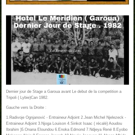
Dernier jour de Stage a Garoua avant Le debut de la competition a
Tripoli ( Lybie)Can 1982.
Gauche vers la Droite :
1.Radivoje Ognjanović - Entraineur Adjoint
2.Jean Michel Njelezeck -
Entraineur Adjoint
3.Njoga Louison
4.Sinkot Isaac ( récalé) Aoudou
Ibrahim )
5.Onana Eloundou
6.Enoka Edmond
7.Ndjeya René
8.Eyobo