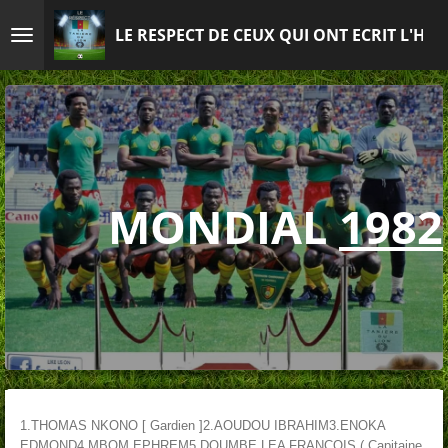
Passer
LE RESPECT DE CEUX QUI ONT ECRIT L'HIS
au
contenu
principal
MONDIAL
1982
1.THOMAS NKONO [ Gardien ]
2.AOUDOU IBRAHIM
3.ENOKA
EDMOND
4.MBOM EPHREM
5.DOUMBE LEA FRANCOIS ( Capitaine