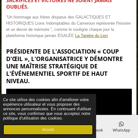
SACRIFICES ET VICTOIRES NE SOIENT JAMAIS
OUBLIÉS.
“Un hommage aux frères disparus des GALACTIQUES ET
HISTORIQUES Lions Indomptables du Cameroun représente l'histoire
et un devoir de mémoire ”, comme le souligne chaque jour la
plateforme historique jamais ÉGALÉE
La Tanière du Lion
PRÉSIDENTE DE L'ASSOCIATION «
COUP
D'ŒIL
», L'ORGANISATRICE Y DÉMONTRE
UNE MAÎTRISE STRATÉGIQUE DE
L'ÉVÉNEMENTIEL SPORTIF DE HAUT
NIVEAU.
Ce site utilise des cookies afin d’améliorer votre
expérience utilisateur et vous proposer des
annonces personnalisées. En continuant d'utiliser
ce site, vous confirmez que vous acceptez notre
politique d’utilisation des cookies.
Accord
E-mail
Téléphone
Carte
Facebook
WhatsApp