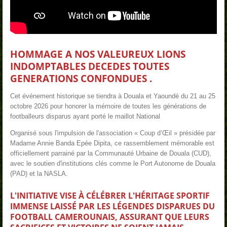
HOMMAGE A NOS VALEUREUX LIONS
INDOMPTABLES DECEDES TOUTES
GENERATIONS CONFONDUES .
Cet événement historique se tiendra à Douala et Yaoundé du 21 au 25
octobre 2026 pour honorer la mémoire de toutes les générations de
footballeurs disparus ayant porté le maillot National
Organisé sous l'impulsion de l'association « Coup d’Œil » présidée par
Madame Annie Banda Epée Dipita, ce rassemblement mémorable est
officiellement parrainé par la Communauté Urbaine de Douala (CUD),
avec le soutien d'institutions clés comme le Port Autonome de Douala
(PAD) et la NASLA.
L'INITIATIVE VISE À CÉLÉBRER L'HÉRITAGE SPORTIF
IMMENSE LAISSÉ PAR LES LÉGENDES DISPARUES DU
FOOTBALL CAMEROUNAIS, ASSURANT QUE LEURS