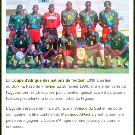
La
Coupe d'Afrique des nations de football
1998
a eu lieu
au
Burkina Faso
du
7 février
au
28 février 1998, et a été remporté par
l'
Égypte
. Sur les 16 équipes participantes, quinze avaient participé à
l'édition précédente, à la suite du forfait du Nigeria.
L'
Égypte
s'impose en finale 2-0 face à l'
Afrique du Sud
et remporte
son quatrième titre continental.
Mahmoud Al-Gohary
est la première
personne à gagner la Coupe d'Afrique comme joueur puis comme
entraîneur.