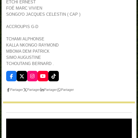
ETCHI ERNEST
FOÉ MARC VIVIEN
SONGO'O JACQUES CELESTIN ( CAP )
ACCROUPIS G-D
TCHAMI ALPHONSE
KALLA NKONGO RAYMOND
MBOMA DEM PATRICK
SIMO AUGUSTINE
TCHOUTANG BERNARD .
F
X
I
Y
T
a
n
o
i
c
s
u
k
Partager
Partager
Partager
Partager
e
t
T
T
b
a
u
o
o
g
b
k
o
r
e
k
a
m