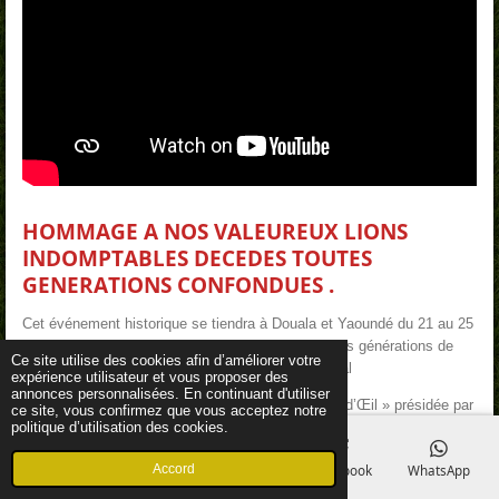
HOMMAGE A NOS VALEUREUX LIONS
INDOMPTABLES DECEDES TOUTES
GENERATIONS CONFONDUES .
Cet événement historique se tiendra à Douala et Yaoundé du 21 au 25
octobre 2026 pour honorer la mémoire de toutes les générations de
Ce site utilise des cookies afin d’améliorer votre
footballeurs disparus ayant porté le maillot National
expérience utilisateur et vous proposer des
annonces personnalisées. En continuant d'utiliser
Organisé sous l'impulsion de l'association « Coup d’Œil » présidée par
ce site, vous confirmez que vous acceptez notre
politique d’utilisation des cookies.
Madame Annie Banda Epée Dipita, ce rassemblement mémorable est
officiellement parrainé par la Communauté Urbaine de Douala (CUD),
Accord
E-mail
Téléphone
Carte
Facebook
WhatsApp
avec le soutien d'institutions clés comme le Port Autonome de Douala
(PAD) et la NASLA.