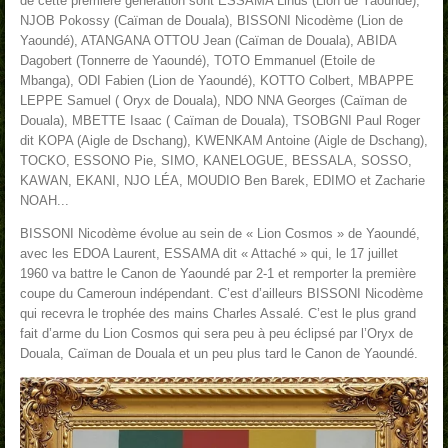
de cette première génération sont ESSAMA Linus (Lion de Yaoundé),
NJOB Pokossy (Caïman de Douala), BISSONI Nicodème (Lion de
Yaoundé), ATANGANA OTTOU Jean (Caïman de Douala), ABIDA
Dagobert (Tonnerre de Yaoundé), TOTO Emmanuel (Etoile de
Mbanga), ODI Fabien (Lion de Yaoundé), KOTTO Colbert, MBAPPE
LEPPE Samuel ( Oryx de Douala), NDO NNA Georges (Caïman de
Douala), MBETTE Isaac ( Caïman de Douala), TSOBGNI Paul Roger
dit KOPA (Aigle de Dschang), KWENKAM Antoine (Aigle de Dschang),
TOCKO, ESSONO Pie, SIMO, KANELOGUE, BESSALA, SOSSO,
KAWAN, EKANI, NJO LÉA, MOUDIO Ben Barek, EDIMO et Zacharie
NOAH...
BISSONI Nicodème évolue au sein de « Lion Cosmos » de Yaoundé,
avec les EDOA Laurent, ESSAMA dit « Attaché » qui, le 17 juillet
1960 va battre le Canon de Yaoundé par 2-1 et remporter la première
coupe du Cameroun indépendant. C’est d’ailleurs BISSONI Nicodème
qui recevra le trophée des mains Charles Assalé. C’est le plus grand
fait d’arme du Lion Cosmos qui sera peu à peu éclipsé par l’Oryx de
Douala, Caïman de Douala et un peu plus tard le Canon de Yaoundé.