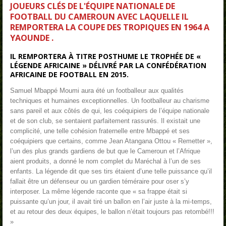
JOUEURS CLÉS DE L'ÉQUIPE NATIONALE DE
FOOTBALL DU CAMEROUN AVEC LAQUELLE IL
REMPORTERA LA COUPE DES TROPIQUES EN 1964 A
YAOUNDE .
IL REMPORTERA À TITRE POSTHUME LE TROPHÉE DE «
LÉGENDE AFRICAINE » DÉLIVRÉ PAR LA CONFÉDÉRATION
AFRICAINE DE FOOTBALL EN 2015.
Samuel Mbappé Moumi aura été un footballeur aux qualités
techniques et humaines exceptionnelles. Un footballeur au charisme
sans pareil et aux côtés de qui, les coéquipiers de l’équipe nationale
et de son club, se sentaient parfaitement rassurés. Il existait une
complicité, une telle cohésion fraternelle entre Mbappé et ses
coéquipiers que certains, comme Jean Atangana Ottou « Remetter »,
l’un des plus grands gardiens de but que le Cameroun et l’Afrique
aient produits, a donné le nom complet du Maréchal à l’un de ses
enfants.
La légende dit que ses tirs étaient d’une telle puissance qu’il
fallait être un défenseur ou un gardien téméraire pour oser s’y
interposer. La même légende raconte que « sa frappe était si
puissante qu’un jour, il avait tiré un ballon en l’air juste à la mi-temps,
et au retour des deux équipes, le ballon n’était toujours pas retombé!!!
»