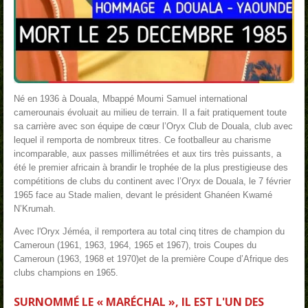
Né en 1936 à Douala, Mbappé Moumi Samuel international
camerounais évoluait au milieu de terrain. Il a fait pratiquement toute
sa carrière avec son équipe de cœur l’Oryx Club de Douala, club avec
lequel il remporta de nombreux titres. Ce footballeur au charisme
incomparable, aux passes millimétrées et aux tirs très puissants, a
été le premier africain à brandir le trophée de la plus prestigieuse des
compétitions de clubs du continent avec l’Oryx de Douala, le 7 février
1965 face au Stade malien, devant le président Ghanéen Kwamé
N’Krumah.
Avec l'Oryx Jéméa, il remportera au total cinq titres de champion du
Cameroun (1961, 1963, 1964, 1965 et 1967), trois Coupes du
Cameroun (1963, 1968 et 1970)et de la première Coupe d’Afrique des
clubs champions en 1965.
SURNOMMÉ LE « MARÉCHAL », IL EST L'UN DES