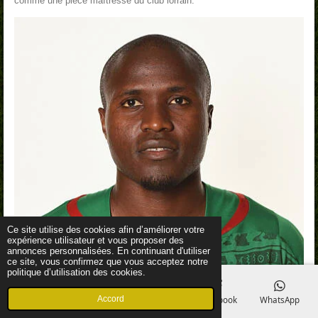
comme une pièce maîtresse du club lorrain.
Ce site utilise des cookies afin d’améliorer votre
expérience utilisateur et vous proposer des
annonces personnalisées. En continuant d'utiliser
ce site, vous confirmez que vous acceptez notre
politique d’utilisation des cookies.
Accord
E-mail
Téléphone
Carte
Facebook
WhatsApp