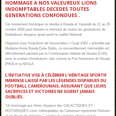
HOMMAGE A NOS VALEUREUX LIONS
INDOMPTABLES DECEDES TOUTES
GENERATIONS CONFONDUES .
Cet événement historique se tiendra à Douala et Yaoundé du 21 au 25
octobre 2026 pour honorer la mémoire de toutes les générations de
footballeurs disparus ayant porté le maillot National
Organisé sous l'impulsion de l'association « Coup d’Œil » présidée par
Madame Annie Banda Epée Dipita, ce rassemblement mémorable est
officiellement parrainé par la Communauté Urbaine de Douala (CUD),
avec le soutien d'institutions clés comme le Port Autonome de Douala
(PAD) et la NASLA.
L'INITIATIVE VISE À CÉLÉBRER L'HÉRITAGE SPORTIF
IMMENSE LAISSÉ PAR LES LÉGENDES DISPARUES DU
FOOTBALL CAMEROUNAIS, ASSURANT QUE LEURS
SACRIFICES ET VICTOIRES NE SOIENT JAMAIS
OUBLIÉS.
“Un hommage aux frères disparus des GALACTIQUES ET
HISTORIQUES Lions Indomptables du Cameroun représente l'histoire
et un devoir de mémoire ”, comme le souligne chaque jour la