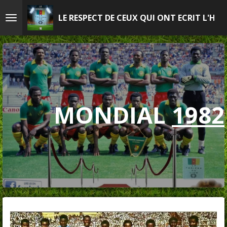
Passer
LE RESPECT DE CEUX QUI ONT ECRIT L'HIS
au
contenu
principal
MONDIAL
1982