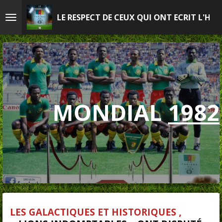
Passer
LE RESPECT DE CEUX QUI ONT ECRIT L'HIS
au
contenu
principal
MONDIAL
1982
LES GALACTIQUES ET HISTORIQUES ,