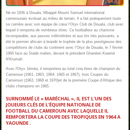
Né en 1936 à Douala, Mbappé Moumi Samuel international
camerounais évoluait au milieu de terrain. Il a fait pratiquement toute
sa carrière avec son équipe de cœur l’Oryx Club de Douala, club avec
lequel il remporta de nombreux titres. Ce footballeur au charisme
incomparable, aux passes millimétrées et aux tirs très puissants, a
été le premier africain à brandir le trophée de la plus prestigieuse des
compétitions de clubs du continent avec l’Oryx de Douala, le 7 février
1965 face au Stade malien, devant le président Ghanéen Kwamé
N’Krumah.
Avec l'Oryx Jéméa, il remportera au total cinq titres de champion du
Cameroun (1961, 1963, 1964, 1965 et 1967), trois Coupes du
Cameroun (1963, 1968 et 1970)et de la première Coupe d’Afrique des
clubs champions en 1965.
SURNOMMÉ LE « MARÉCHAL », IL EST L'UN DES
JOUEURS CLÉS DE L'ÉQUIPE NATIONALE DE
FOOTBALL DU CAMEROUN AVEC LAQUELLE IL
REMPORTERA LA COUPE DES TROPIQUES EN 1964 A
YAOUNDE .