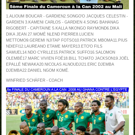
1.ALIOUM BOUCAR - GARDIEN
2.SONGO'O JACQUES CELESTIN -
GARDIEN
3.KAMENI CARLOS - GARDIEN
4.SONG BAHANAG
RIGOBERT - CAPITAINE
5.KALLA NKONGO RAYMOND
6.DIKA
DIKA JEAN 2
7.WOMÉ NLEND PIERRE
8.LUCIEN
METTOMO
9.GEREMI NJITAP FOTSO
10.PATRICK MBOMA
11.PIUS
NDIEFI
12.LAUREANO ETAME MAYER
13.ETO'O FILS
SAMUEL
14.NDO CYRILLE
15.PATRICK SUFFO
16.SALOMON
OLEMBÉ
17.MARC VIVIEN FOÉ
18.BILL TCHATO JACKSON
19.JOËL
EPALLÉ NEWAKA
20.NICOLAS ALNOUDJI
21.ERIC DJEMBA
DJEMBA
22.DANIEL NGOM KOMÉ.
WINFRIED SCHÄFER - COACH