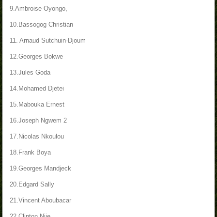
9.Ambroise Oyongo,
10.Bassogog Christian
11. Arnaud Sutchuin-Djoum
12.Georges Bokwe
13.Jules Goda
14.Mohamed Djetei
15.Mabouka Ernest
16.Joseph Ngwem 2
17.Nicolas Nkoulou
18.Frank Boya
19.Georges Mandjeck
20.Edgard Sally
21.Vincent Aboubacar
22.Clinton Njie