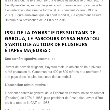
Issa Hayatou, né le 9 août 1946 à Garoua et décédé le 8 août 2024 à
Neuilly-sur-Seine
,
est un dirigeant sportif camerounais qui a dirigé la
Confédération africaine de football (CAF) pendant 29 ans (1988 à
2017)
. Figure emblématique du sport mondial, il a également assuré
l'intérim à la présidence de la FIFA en 2015.
ISSU DE LA DYNASTIE DES SULTANS DE
GAROUA, LE PARCOURS D'ISSA HAYATOU
S'ARTICULE AUTOUR DE PLUSIEURS
ÉTAPES MAJEURES :
Une carrière sportive accomplie :
Avant de devenir dirigeant, Hayatou était un athlète de haut niveau. Il
a été champion du Cameroun sur 400 et 800 mètres et a représenté
son pays dans l'équipe nationale de basketball.
L'ascension administrative :
Il devient secrétaire général de la Fédération camerounaise de football
(Fecafoot) de 1974 à 1983, puis président de l'institution, avant d'être
élu à la tête de la CAF en 1988.