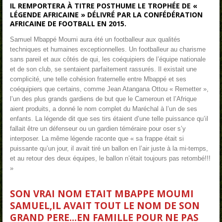
IL REMPORTERA À TITRE POSTHUME LE TROPHÉE DE «
LÉGENDE AFRICAINE » DÉLIVRÉ PAR LA CONFÉDÉRATION
AFRICAINE DE FOOTBALL EN 2015.
Samuel Mbappé Moumi aura été un footballeur aux qualités
techniques et humaines exceptionnelles. Un footballeur au charisme
sans pareil et aux côtés de qui, les coéquipiers de l’équipe nationale
et de son club, se sentaient parfaitement rassurés. Il existait une
complicité, une telle cohésion fraternelle entre Mbappé et ses
coéquipiers que certains, comme Jean Atangana Ottou « Remetter »,
l’un des plus grands gardiens de but que le Cameroun et l’Afrique
aient produits, a donné le nom complet du Maréchal à l’un de ses
enfants.
La légende dit que ses tirs étaient d’une telle puissance qu’il
fallait être un défenseur ou un gardien téméraire pour oser s’y
interposer. La même légende raconte que « sa frappe était si
puissante qu’un jour, il avait tiré un ballon en l’air juste à la mi-temps,
et au retour des deux équipes, le ballon n’était toujours pas retombé!!!
»
SON VRAI NOM ETAIT MBAPPE MOUMI
SAMUEL,IL AVAIT TOUT LE NOM DE SON
GRAND PERE...EN FAMILLE POUR NE PAS