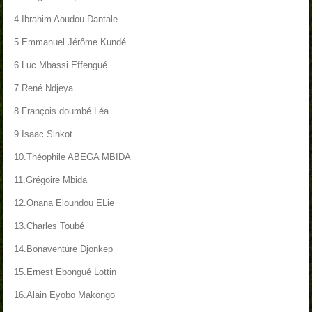
4.Ibrahim Aoudou Dantale
5.Emmanuel Jérôme Kundé
6.Luc Mbassi Effengué
7.René Ndjeya
8.François doumbé Léa
9.Isaac Sinkot
10.Théophile ABEGA MBIDA
11.Grégoire Mbida
12.Onana Eloundou ELie
13.Charles Toubé
14.Bonaventure Djonkep
15.Ernest Ebongué Lottin
16.Alain Eyobo Makongo