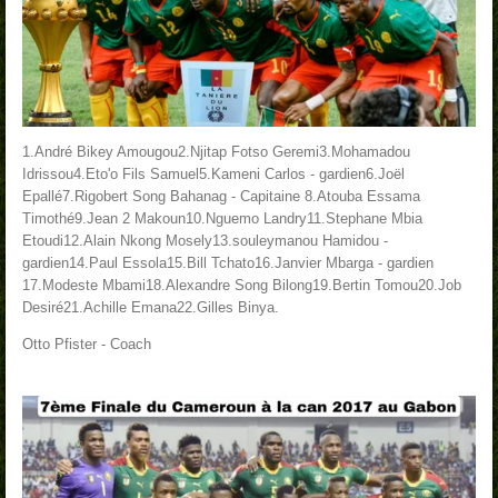
1.André Bikey Amougou
2.Njitap Fotso Geremi
3.Mohamadou
Idrissou
4.Eto'o Fils Samuel
5.Kameni Carlos - gardien
6.Joël
Epallé
7.Rigobert Song Bahanag - Capitaine
8.Atouba Essama
Timothé
9.Jean 2 Makoun
10.Nguemo Landry
11.Stephane Mbia
Etoudi
12.Alain Nkong Mosely
13.souleymanou Hamidou -
gardien
14.Paul Essola
15.Bill Tchato
16.Janvier Mbarga - gardien
17.Modeste Mbami
18.Alexandre Song Bilong
19.Bertin Tomou
20.Job
Desiré
21.Achille Emana
22.Gilles Binya.
Otto Pfister - Coach