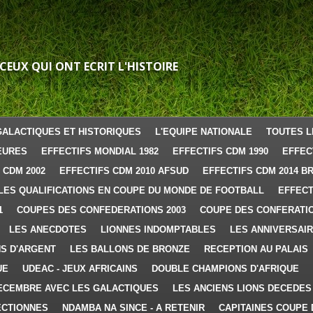
 CEUX QUI ONT ECRIT L'HISTOIRE
GALACTIQUES ET HISTORIQUES
L'EQUIPE NATIONALE
TOUTES L
EURES
EFFECTIFS MONDIAL 1982
EFFECTIFS CDM 1990
EFFEC
 CDM 2002
EFFECTIFS CDM 2010 AFSUD
EFFECTIFS CDM 2014 B
LES QUALIFICATIONS EN COUPE DU MONDE DE FOOTBALL
EFFECT
1
COUPES DES CONFEDERATIONS 2003
COUPE DES CONFERATIO
LES ANECDOTES
LIONNES INDOMPTABLES
LES ANNIVERSAI
S D'ARGENT
LES BALLONS DE BRONZE
RECEPTION AU PALAIS
UE
UDEAC - JEUX AFRICAINS
DOUBLE CHAMPIONS D'AFRIQUE
ECEMBRE AVEC LES GALACTIQUES
LES ANCIENS LIONS DECEDES
ECTIONNES
NDAMBA NA SINCE - A RETENIR
CAPITAINES COUPE