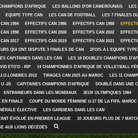
CHAMPIONS D'AFRIQUE
LES BALLONS D'OR CAMEROUNAIS
LES
EQUIPE TYPE CAN
LES CAN DE FOOTBALL
LES 7 FINALES D
 CAN 1984
EFFECTIFS CAN 1986
EFFECTIFS CAN 1988
EFFECTI
 CAN 1998
EFFECTIFS CAN 2000
EFFECTIFS CAN 2002
EFFECTI
 CAN 2017
EFFECTIFS CAN 2019
EFFECTIFS CAN 2021
EFFECTI
EURS QUI ONT DISPUTE 3 FINALES DE CAN
2FOIS A L'EQUIPE TYPE
ES CAPITAINES DANS LES CAN
LES 18 DOUBLES CHAMPIONS D'A
VID ETO'O - RIP
14 CHAMPIONNES D'AFRIQUE DE VOLLEYBALL FÉM
J.O.LONDRES 2012
TIRAGES CAN 2025 AU MAROC
LES 11 CHAM
U -20
CAPITAINES CHAMPIONS D'AFRIQUE
DOUBLÉ DANS UNE 
ENTRAINEURS DANS LES MONDIAUX
JEUX OLYMPIQUES 1984
 EN FINALE
COUPE DU MONDE FÉMININE U-17 DE LA FIFA, MAROC 
NÉRALE ÉLECTIVE
LES GARDIENS DANS LES CAN
YANT ÉVOLUÉ EN PREMIER LEAGUE
10 JOUEURS PLUS DE 7 MATC
E AUX LIONS DÉCÉDÉS