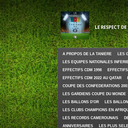
Passer
au
contenu
principal
LE RESPECT DE
A PROPOS DE LA TANIERE
LES 
LES EQUIPES NATIONALES INFERI
EFFECTIFS CDM 1998
EFFECTIFS
EFFECTIFS CDM 2022 AU QATAR
COUPE DES CONFEDERATIONS 200
LES GARDIENS COUPE DU MONDE
LES BALLONS D'OR
LES BALLON
LES CLUBS CHAMPIONS EN AFRIQ
LES RECORDS CAMEROUNAIS
D
ANNIVERSAIRES
LES PLUS SEL