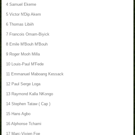
4 Samuel Ekeme
5
Victor N'Dip Akem
6 Thomas Libiih
7 Francois Omam-Biyick
8 Emile M'Bouh M'Bouh
9 Roger Mooh Milla
10 Louis-Paul M'Fede
11 Emmanuel Maboang Kessack
12 Paul Serge Loga
13 Raymond Kalla NKongo
14 Stephen Tataw ( Cap )
15 Hans Agbo
16 Alphonse Tchami
17 Marc-Vivien Foe