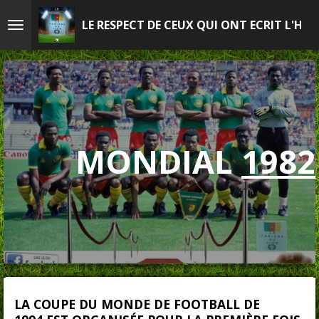
Passer
LE RESPECT DE CEUX QUI ONT ECRIT L'HIS
au
contenu
principal
MONDIAL
1982
LA
COUPE DU MONDE DE FOOTBALL DE