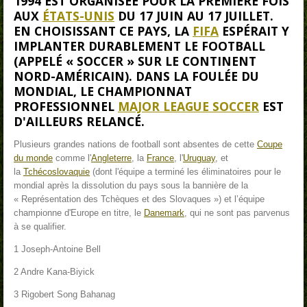
1994
EST ORGANISÉE POUR LA PREMIÈRE FOIS
AUX
ÉTATS-UNIS
DU 17 JUIN AU 17 JUILLET.
EN CHOISISSANT CE PAYS, LA
FIFA
ESPÉRAIT Y
IMPLANTER DURABLEMENT LE FOOTBALL
(APPELÉ « SOCCER » SUR LE CONTINENT
NORD-AMÉRICAIN). DANS LA FOULÉE DU
MONDIAL, LE CHAMPIONNAT
PROFESSIONNEL
MAJOR LEAGUE SOCCER
EST
D'AILLEURS RELANCÉ.
Plusieurs grandes nations de football sont absentes de cette
Coupe
du monde
comme l'
Angleterre
, la
France
, l'
Uruguay
, et
la
Tchécoslovaquie
(dont l'équipe a terminé les éliminatoires pour le
mondial après la dissolution du pays sous la bannière de la
« Représentation des Tchèques et des Slovaques ») et l’équipe
championne d'Europe en titre, le
Danemark
, qui ne sont pas parvenus
à se qualifier.
1 Joseph-Antoine Bell
2 Andre Kana-Biyick
3 Rigobert Song Bahanag