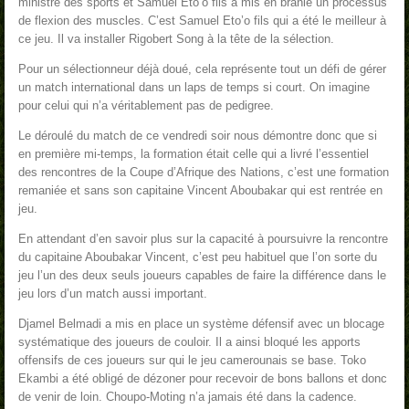
ministre des sports et Samuel Eto’o fils a mis en branle un processus
de flexion des muscles. C’est Samuel Eto’o fils qui a été le meilleur à
ce jeu. Il va installer Rigobert Song à la tête de la sélection.
Pour un sélectionneur déjà doué, cela représente tout un défi de gérer
un match international dans un laps de temps si court. On imagine
pour celui qui n’a véritablement pas de pedigree.
Le déroulé du match de ce vendredi soir nous démontre donc que si
en première mi-temps, la formation était celle qui a livré l’essentiel
des rencontres de la Coupe d’Afrique des Nations, c’est une formation
remaniée et sans son capitaine Vincent Aboubakar qui est rentrée en
jeu.
En attendant d’en savoir plus sur la capacité à poursuivre la rencontre
du capitaine Aboubakar Vincent, c’est peu habituel que l’on sorte du
jeu l’un des deux seuls joueurs capables de faire la différence dans le
jeu lors d’un match aussi important.
Djamel Belmadi a mis en place un système défensif avec un blocage
systématique des joueurs de couloir. Il a ainsi bloqué les apports
offensifs de ces joueurs sur qui le jeu camerounais se base. Toko
Ekambi a été obligé de dézoner pour recevoir de bons ballons et donc
de venir de loin. Choupo-Moting n’a jamais été dans la cadence.