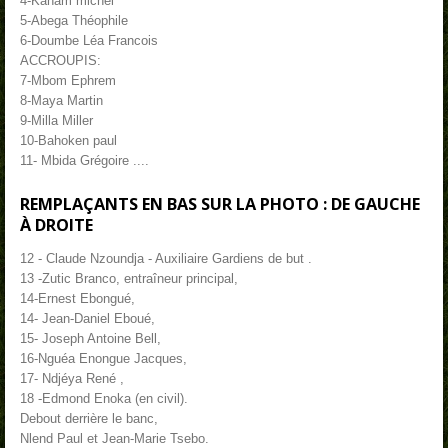
4-Kaham michel
5-Abega Théophile
6-Doumbe Léa Francois
ACCROUPIS:
7-Mbom Ephrem
8-Maya Martin
9-Milla Miller
10-Bahoken paul
11- Mbida Grégoire ....
REMPLAÇANTS EN BAS SUR LA PHOTO : DE GAUCHE
À DROITE
12 - Claude Nzoundja - Auxiliaire Gardiens de but .
13 -Zutic Branco, entraîneur principal,
14-Ernest Ebongué,
14- Jean-Daniel Eboué,
15- Joseph Antoine Bell,
16-Nguéa Enongue Jacques,
17- Ndjéya René ,
18 -Edmond Enoka (en civil).
Debout derrière le banc,
Nlend Paul et Jean-Marie Tsebo.