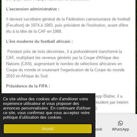
L'ascension administrative :
Il devient secrétaire général de la Fédération camerounaise de football
(Fecafoot) de 1974 à 1983, puis président de l'institution, avant d'être
élu à la tête de la CAF en 1988.
L'ère moderne du football africain :
Pendant près de trois décennies, il a profondément transformé la
CAF, multipliant les revenus générés par la Coupe d'Afrique des
Nations (CAN), augmentant le nombre de sélections africaines en
Coupe du monde et soutenant l'organisation de la Coupe du monde
2010 en Afrique du Sud.
Présidence de la FIFA :
En octobre 2015, à la suite de la suspension de Sepp Blatter, il a
Ce site utilise des cookies afin d’améliorer votre
brièvement pris les rênes de la FIFA en tant que président par intérim
expérience utilisateur et vous proposer des
annonces personnalisées. En continuant d'utiliser
jusqu'à l'élection de Gianni Infantino en février 2016.
ce site, vous confirmez que vous acceptez notre
politique d’utilisation des cookies.
Le sommet mondial et l'intérim à la FIFA
Devenu vice-président de la FIFA, il tente de détrôner Sepp Blatter en
Accord
E-mail
Téléphone
Carte
Facebook
WhatsApp
2002 mais échoue lors du vote. En octobre 2015, suite à la