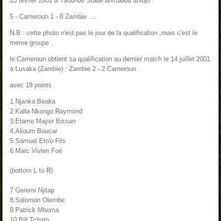
25 février 2001 à Yaoundé Stade ahmadou ahidjo :
5 - Cameroun 1 - 0 Zambie ....
N.B : cette photo n'est pas le jour de la qualification ,mais c'est le
meme groupe .
le Cameroun obtient sa qualification au dernier match le 14 juillet 2001
à Lusaka (Zambie) : Zambie 2 - 2 Cameroun .
avec
19 points .
1.Njanka Beaka
2.Kalla Nkongo Raymond
3.Etame Mayer Bissan
4.Alioum Boucar
5.Samuel Eto'o Fils
6.Marc Vivien Foé
(bottom L to R)
7.Geremi Njitap
8.Salomon Olembe
9.Patrick Mboma
10.Bill Tchato