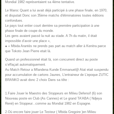
Mondial 1982 représentaient sa 4ème tentative.
Le Maroc Quant a lui avait déjà participé à une phase finale, en 1970,
et disputait Donc son 35ème matchs d'éliminatoires toutes éditions
confondues.
Le pays tout entier court derrière sa première participation à une
phase finale de coupe du monde.
Les gens avaient passé la nuit au stade. A 7h du matin, il était
impossible d’avoir une place »,
● « Mbida Arantès ne prends pas part au match aller à Kenitra parce
que Tokoto Jean Pierre etait là.
Quand un professionnel était là, son concurrent direct au poste
s’effaçait automatiquement.
Au Match Retour a Mfandena Kunde Emmanuel@ Atat etait suspendu
pour accumulation de cartons Jaunes, L'entraineur de L'epoque ZUTIC
BRANKO avait donc 2 choix Dans sa tête :
1.Faire Jouer le Maestro des Stoppeurs en Milieu Defensif (6) son
Nouveau poste en Club (As Cannes) et Le grand TA'ABA ( Ndjeya
René) en Stoppeur...comme au Mondial 1982 en Espagne.
2.Oú encore faire jouer Le Testeur ( Mbida Gregoire )en Milieu