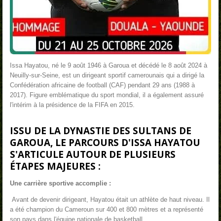
Issa Hayatou, né le 9 août 1946 à Garoua et décédé le 8 août 2024 à
Neuilly-sur-Seine
,
est un dirigeant sportif camerounais qui a dirigé la
Confédération africaine de football (CAF) pendant 29 ans (1988 à
2017)
. Figure emblématique du sport mondial, il a également assuré
l'intérim à la présidence de la FIFA en 2015.
ISSU DE LA DYNASTIE DES SULTANS DE
GAROUA, LE PARCOURS D'ISSA HAYATOU
S'ARTICULE AUTOUR DE PLUSIEURS
ÉTAPES MAJEURES :
Une carrière sportive accomplie :
Avant de devenir dirigeant, Hayatou était un athlète de haut niveau. Il
a été champion du Cameroun sur 400 et 800 mètres et a représenté
son pays dans l'équipe nationale de basketball.