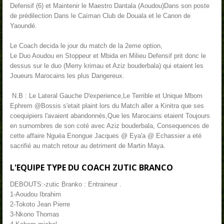
Defensif (6) et Maintenir le Maestro Dantala (Aoudou)Dans son poste
de prédilection Dans le Caïman Club de Douala et le Canon de
Yaoundé.
Le Coach decida le jour du match de la 2eme option,
Le Duo Aoudou en Stoppeur et Mbida en Milieu Defensif prit donc le
dessus sur le duo (Merry krimau et Aziz bouderbala) qui etaient les
Joueurs Marocains les plus Dangereux.
N.B : Le Lateral Gauche D'experience,Le Terrible et Unique Mbom
Ephrem @Bossis s'etait plaint lors du Match aller a Kinitra que ses
coequipiers l'avaient abandonnés,Que les Marocains etaient Toujours
en surnombres de son coté avec Aziz bouderbala, Consequences de
cette affaire Nguéa Enongue Jacques @ Eya'a @ Echassier a eté
sacrifié au match retour au detriment de Martin Maya.
L'EQUIPE TYPE DU COACH ZUTIC BRANCO
DEBOUTS:-zutic Branko : Entraineur .
1-Aoudou Ibrahim
2-Tokoto Jean Pierre
3-Nkono Thomas