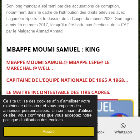
Son long mandat a été terni par des accusations de corruption,
notamment dans le cadre de l'attribution des droits télévisés avec
Lagardère Sports et le dossier de la Coupe du monde 2022. Son règne
a pris fin en mars 2017, lorsqu'il a été battu aux élections de la CAF
par le Malgache Ahmad Ahmad
MBAPPE MOUMI SAMUEL : KING
MBAPPÉ MOUMI SAMUEL@ MBAPPÉ LEPE@ LE
MARÉCHAL @ WELL .
CAPITAINE DE L'EQUIPE NATIONALE DE 1965 A 1968...
LE MAÎTRE INCONTESTABLE DES TIRS CADRÉS.
Ce site utilise des cookies afin d’améliorer votre
expérience utilisateur et vous proposer des
annonces personnalisées. En continuant d'utiliser
ce site, vous confirmez que vous acceptez notre
politique d’utilisation des cookies.
Accord
E-mail
Téléphone
Carte
Facebook
WhatsApp